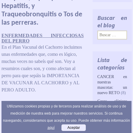
Hepatitis, y
Traqueobronquitis o Tos de
Buscar en
las perreras.
el blog
Buscar:
ENFERMEDADES INFECCIOSAS
DEL PERRO
En el Plan Vacunal del Cachorro incluimos
unas enfermedades que, como es lógico,
Lista de
muchas veces no sabeís qué son. Voy a
categorías
resumiros cuales son, y como afectan al
perro para que sepáis la IMPORTANCIA
CANCER en
nuestras
DE VACUNAR AL CACHORRO y AL
mascotas: un
PERO ADULTO.
nuevo RETO
(8)
Casos clínicos
Utilizamos cookies propias y de terceros para realizar análisis de uso y de
(14)
Continue reading
→
medición de nuestra web para mejorar nuestros servicios. Si continua
Casos clínicos:
de
navegando, consideramos que acepta su uso. Puede obtener más información
ecodiagnóstico.
aquí
Aceptar
(3)