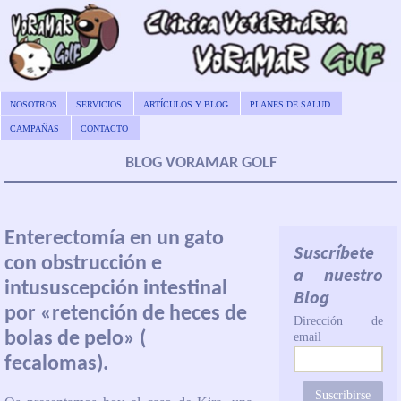
NOSOTROS
SERVICIOS
ARTÍCULOS Y BLOG
PLANES DE SALUD
CAMPAÑAS
CONTACTO
BLOG VORAMAR GOLF
Enterectomía en un gato
Suscríbete
con obstrucción e
a nuestro
intususcepción intestinal
Blog
por «retención de heces de
Dirección de
bolas de pelo» (
email
fecalomas).