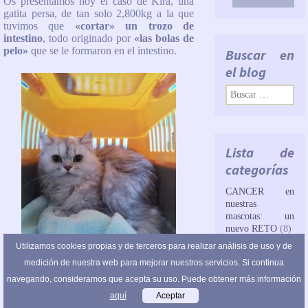
Os presentamos hoy el caso de Kira, una
gatita persa, de tan solo 2,800kg a la que
tuvimos que
«cortar» un trozo de
intestino
, todo originado por
«las bolas de
pelo»
que se le formaron en el intestino.
Buscar en
el blog
Buscar:
Lista de
categorías
CANCER en
nuestras
mascotas: un
nuevo RETO
(8)
Utilizamos cookies propias y de terceros para realizar análisis de uso y de
Casos clínicos
(14)
medición de nuestra web para mejorar nuestros servicios. Si continua
navegando, consideramos que acepta su uso. Puede obtener más información
Casos clínicos:
Kira se presentó en consulta con
vómitos
de
aquí
Aceptar
muy abundantes
, y unos días que
no
ecodiagnóstico.