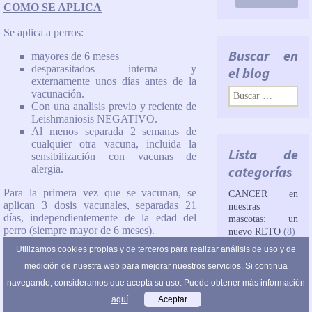
COMO SE APLICA
Se aplica a perros:
Buscar en
mayores de 6 meses
desparasitados interna y
el blog
externamente unos días antes de la
Buscar:
vacunación.
Con una analisis previo y reciente de
Leishmaniosis NEGATIVO.
Al menos separada 2 semanas de
cualquier otra vacuna, incluida la
Lista de
sensibilización con vacunas de
alergia.
categorías
Para la primera vez que se vacunan, se
CANCER en
aplican 3 dosis vacunales, separadas 21
nuestras
días, independientemente de la edad del
mascotas: un
perro (siempre mayor de 6 meses).
nuevo RETO
(8)
La reevacuación consiste en
UNA DOSIS
Utilizamos cookies propias y de terceros para realizar análisis de uso y de
Casos clínicos
vacunal cada 12 meses. Si nos pasamos
(14)
medición de nuestra web para mejorar nuestros servicios. Si continua
más de 15 meses entre las revacunaciones
el laboratorio recomienda REPETIR
navegando, consideramos que acepta su uso. Puede obtener más información
Casos clínicos:
TODA LA PRIMOVACUNACION.
de
aquí
Aceptar
ecodiagnóstico.