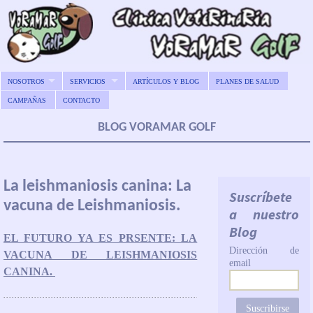
NOSOTROS
SERVICIOS
ARTÍCULOS Y BLOG
PLANES DE SALUD
CAMPAÑAS
CONTACTO
BLOG VORAMAR GOLF
La leishmaniosis canina: La
Suscríbete
vacuna de Leishmaniosis.
a nuestro
Blog
EL FUTURO YA ES PRSENTE: LA
Dirección de
VACUNA DE LEISHMANIOSIS
email
CANINA.